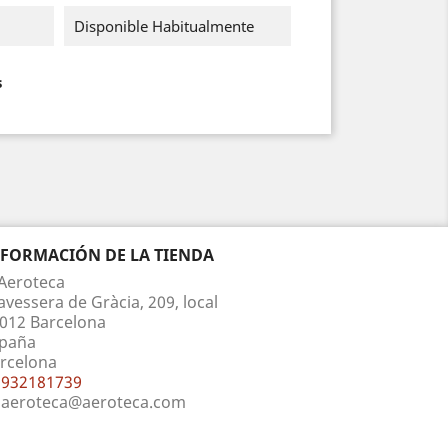
Disponible Habitualmente
s
NFORMACIÓN DE LA TIENDA
Aeroteca
avessera de Gràcia, 209, local
012 Barcelona
paña
rcelona
932181739
aeroteca@aeroteca.com