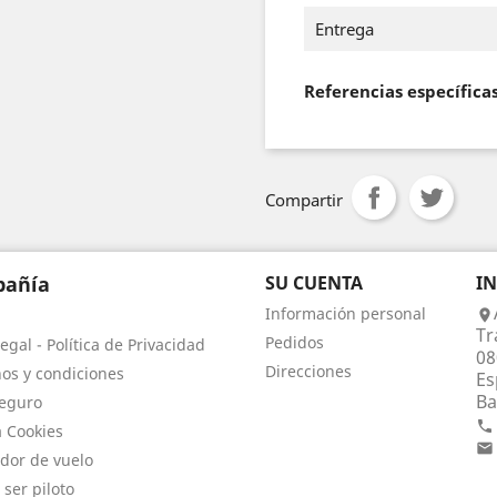
Entrega
Referencias específica
Compartir
añía
SU CUENTA
I
Información personal

Tr
Pedidos
egal - Política de Privacidad
08
Direcciones
os y condiciones
Es
Ba
eguro

a Cookies

dor de vuelo
 ser piloto