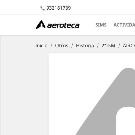
932181739

SIMS
ACTIVID
Inicio
Otros
Historia
2ª GM
AIRC