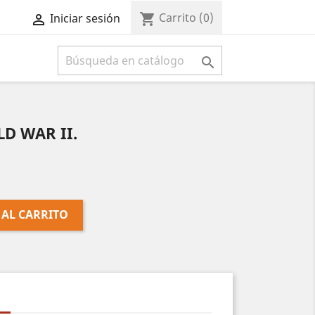
Carrito
(0)
shopping_cart
Iniciar sesión



D WAR II.
 AL CARRITO