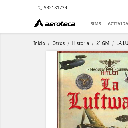
932181739

SIMS
ACTIVID
Inicio
Otros
Historia
2ª GM
LA L