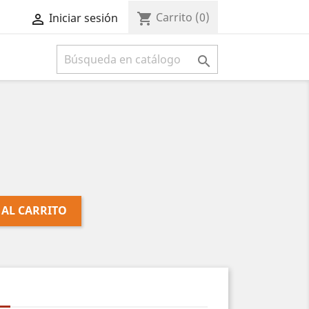
Carrito
(0)
shopping_cart
Iniciar sesión



 AL CARRITO