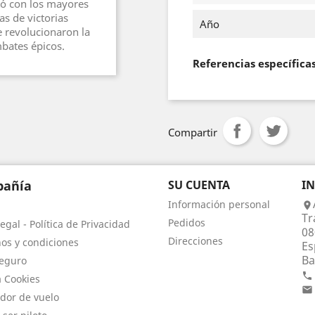
ntó con los mayores
as de victorias
Año
e revolucionaron la
bates épicos.
Referencias específica
Compartir
añía
SU CUENTA
I
Información personal

Tr
Pedidos
egal - Política de Privacidad
08
Direcciones
os y condiciones
Es
Ba
eguro

a Cookies

dor de vuelo