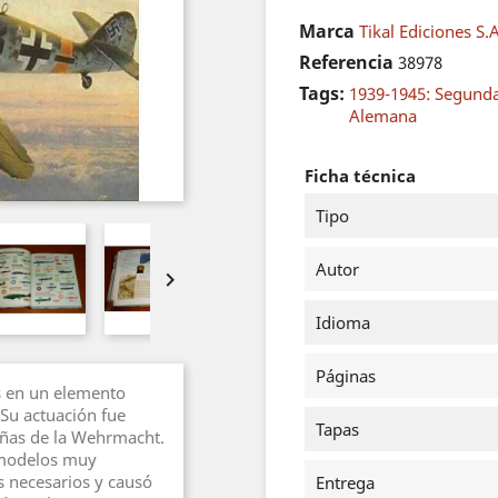
Marca
Tikal Ediciones S.
Referencia
38978
Tags:
1939-1945: Segund
Alemana
Ficha técnica
Tipo
Autor

Idioma
Páginas
s en un elemento
Su actuación fue
Tapas
añas de la Wehrmacht.
e modelos muy
s necesarios y causó
Entrega