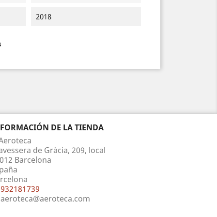
2018
s
NFORMACIÓN DE LA TIENDA
Aeroteca
avessera de Gràcia, 209, local
012 Barcelona
paña
rcelona
932181739
aeroteca@aeroteca.com