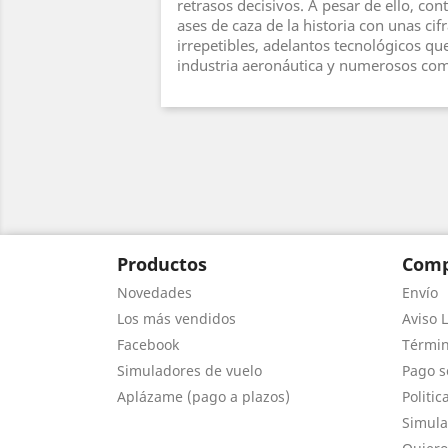
retrasos decisivos. A pesar de ello, co
ases de caza de la historia con unas cifr
irrepetibles, adelantos tecnológicos qu
industria aeronáutica y numerosos com
Productos
Comp
Novedades
Envío
Los más vendidos
Aviso L
Facebook
Términ
Simuladores de vuelo
Pago s
Aplázame (pago a plazos)
Politic
Simula