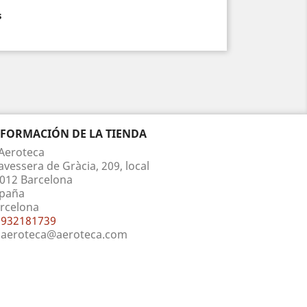
s
NFORMACIÓN DE LA TIENDA
Aeroteca
avessera de Gràcia, 209, local
012 Barcelona
paña
rcelona
932181739
aeroteca@aeroteca.com