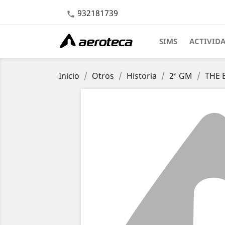
932181739

SIMS
ACTIVID
Inicio
Otros
Historia
2ª GM
THE 