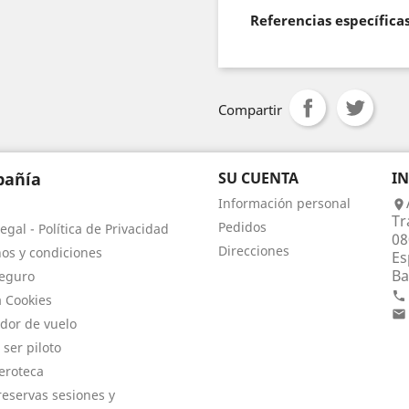
Referencias específica
Compartir
añía
SU CUENTA
I
Información personal

Tr
Pedidos
egal - Política de Privacidad
08
Direcciones
os y condiciones
Es
Ba
eguro

a Cookies

dor de vuelo
 ser piloto
eroteca
eservas sesiones y