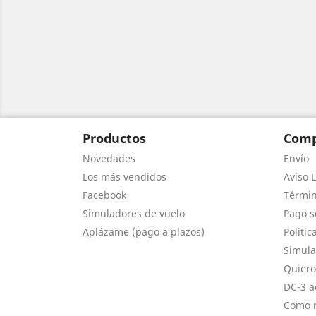
Productos
Comp
Novedades
Envío
Los más vendidos
Aviso L
Facebook
Términ
Simuladores de vuelo
Pago s
Aplázame (pago a plazos)
Politic
Simula
Quiero
DC-3 a
Como r