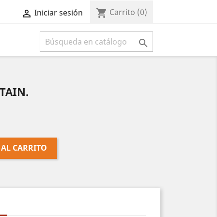
Carrito
(0)
shopping_cart
Iniciar sesión



TAIN.
 AL CARRITO