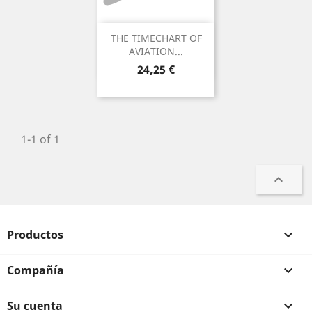
THE TIMECHART OF
AVIATION...
Precio
24,25 €
1-1 of 1

Productos

Compañía

Su cuenta
