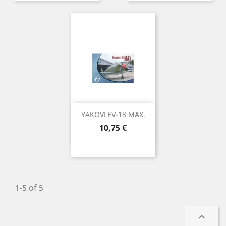
YAKOVLEV-18 MAX.
Precio
10,75 €
1-5 of 5
