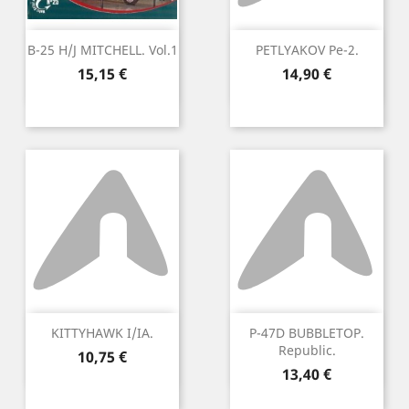
B-25 H/J MITCHELL. Vol.1
PETLYAKOV Pe-2.
Precio
Precio
15,15 €
14,90 €
KITTYHAWK I/IA.
P-47D BUBBLETOP.
Republic.
Precio
10,75 €
Precio
13,40 €