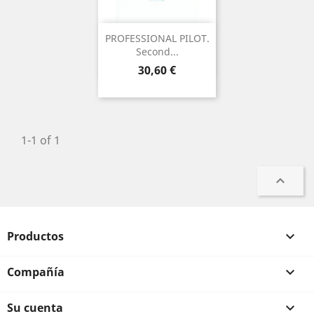
PROFESSIONAL PILOT.
Second...
Precio
30,60 €
1-1 of 1

Productos

Compañía

Su cuenta
