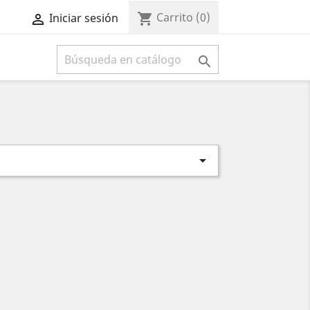
Carrito
(0)
shopping_cart
Iniciar sesión



