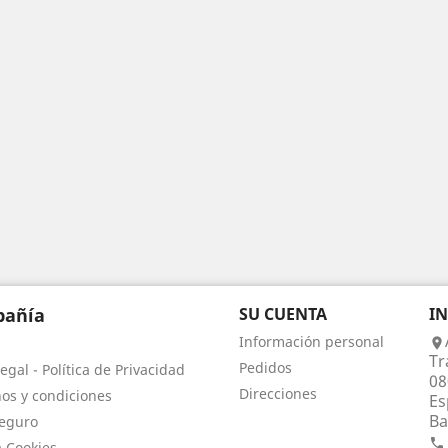
añía
SU CUENTA
I
Información personal

Tr
Pedidos
egal - Política de Privacidad
08
Direcciones
os y condiciones
Es
Ba
eguro

a Cookies