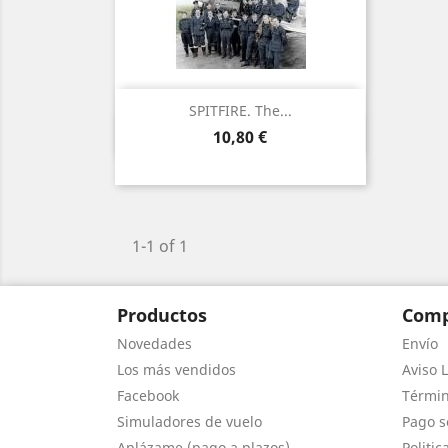
SPITFIRE. The...
Vista rápida

Precio
10,80 €
1-1 of 1
Productos
Comp
Novedades
Envío
Los más vendidos
Aviso L
Facebook
Términ
Simuladores de vuelo
Pago s
Aplázame (pago a plazos)
Politic