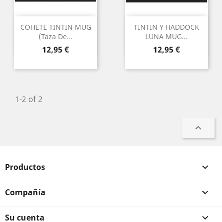
COHETE TINTIN MUG
TINTIN Y HADDOCK
(Taza De...
LUNA MUG...
Precio
Precio
12,95 €
12,95 €
1-2 of 2

Productos

Compañía

Su cuenta
