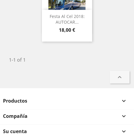
Festa Al Cel 2018:
AUTOCAR...
Precio
18,00 €
1-1 of 1

Productos

Compañía

Su cuenta
