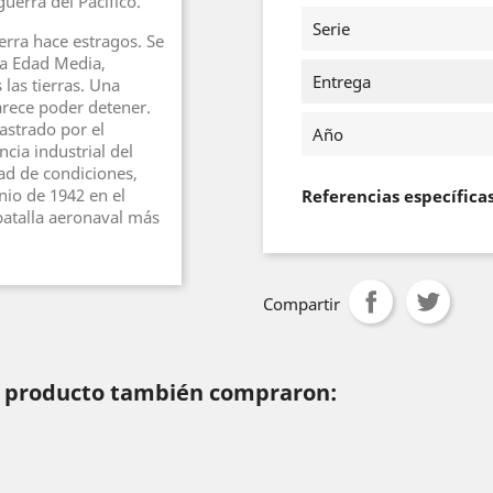
erra del Pacífico.
Serie
erra hace estragos. Se
la Edad Media,
Entrega
las tierras. Una
rece poder detener.
astrado por el
Año
cia industrial del
ad de condiciones,
nio de 1942 en el
Referencias específica
batalla aeronaval más
Compartir
te producto también compraron: