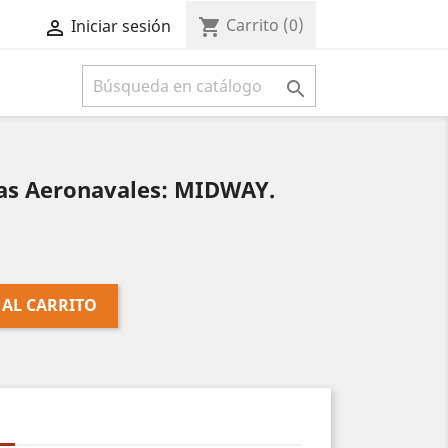
Carrito
(0)
shopping_cart
Iniciar sesión



las Aeronavales: MIDWAY.
 AL CARRITO