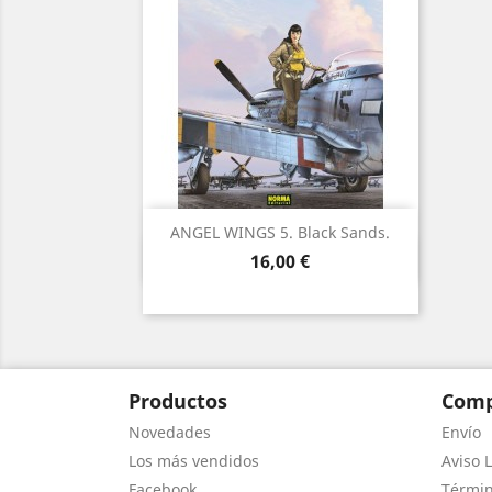
ANGEL WINGS 5. Black Sands.
Vista rápida

Precio
16,00 €
Productos
Comp
Novedades
Envío
Los más vendidos
Aviso L
Facebook
Términ