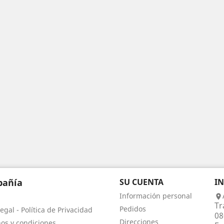
añía
SU CUENTA
I
Información personal

Tr
Pedidos
egal - Política de Privacidad
08
Direcciones
os y condiciones