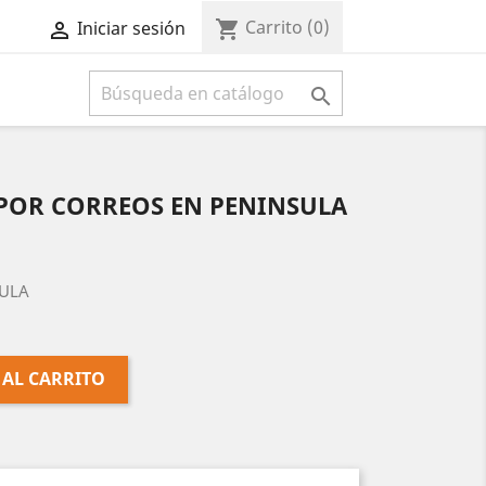
Carrito
(0)
shopping_cart
Iniciar sesión



 POR CORREOS EN PENINSULA
SULA
 AL CARRITO