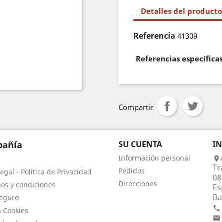
Detalles del producto
Referencia
41309
Referencias específica
Compartir
añía
SU CUENTA
I
Información personal

Tr
Pedidos
egal - Política de Privacidad
08
Direcciones
os y condiciones
Es
Ba
eguro

a Cookies
