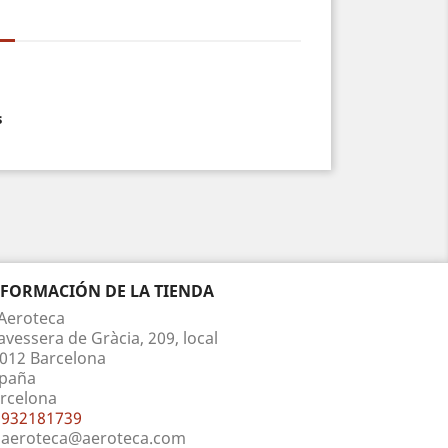
s
NFORMACIÓN DE LA TIENDA
Aeroteca
avessera de Gràcia, 209, local
012 Barcelona
paña
rcelona
932181739
aeroteca@aeroteca.com