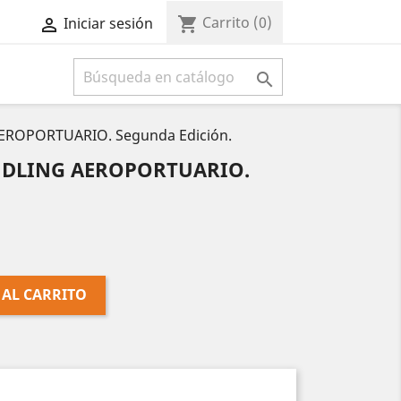
Carrito
(0)
shopping_cart
Iniciar sesión



EROPORTUARIO. Segunda Edición.
NDLING AEROPORTUARIO.
 AL CARRITO