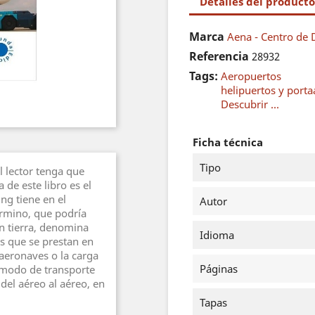
Detalles del producto
Marca
Aena - Centro de 
Referencia
28932
Tags:
Aeropuertos
helipuertos y port
Descubrir ...
Ficha técnica
Tipo
l lector tenga que
 de este libro es el
ng tiene en el
Autor
érmino, que podría
en tierra, denomina
Idioma
os que se prestan en
 aeronaves o la carga
Páginas
 modo de transporte
 del aéreo al aéreo, en
Tapas