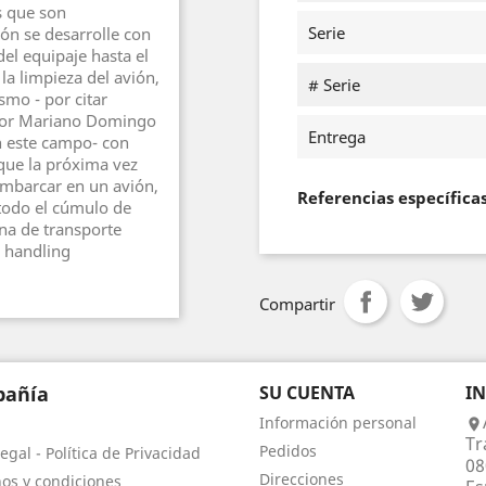
s que son
Serie
ión se desarrolle con
del equipaje hasta el
la limpieza del avión,
# Serie
smo - por citar
o por Mariano Domingo
Entrega
n este campo- con
 que la próxima vez
mbarcar en un avión,
Referencias específica
todo el cúmulo de
na de transporte
 handling
Compartir
añía
SU CUENTA
I
Información personal

Tr
Pedidos
egal - Política de Privacidad
08
Direcciones
os y condiciones