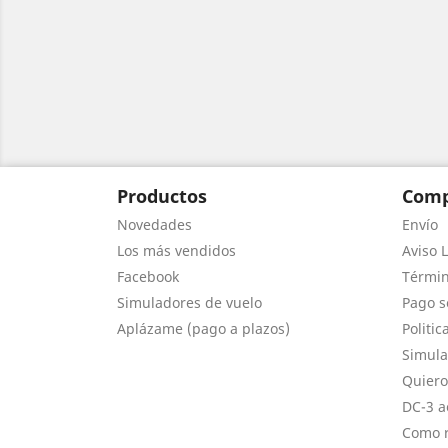
Productos
Comp
Novedades
Envío
Los más vendidos
Aviso L
Facebook
Términ
Simuladores de vuelo
Pago s
Aplázame (pago a plazos)
Politic
Simula
Quiero
DC-3 a
Como r