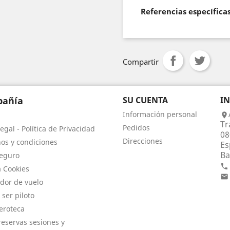
Referencias específica
Compartir
añía
SU CUENTA
I
Información personal

Tr
Pedidos
egal - Política de Privacidad
08
Direcciones
os y condiciones
Es
Ba
eguro

a Cookies

dor de vuelo
 ser piloto
eroteca
eservas sesiones y