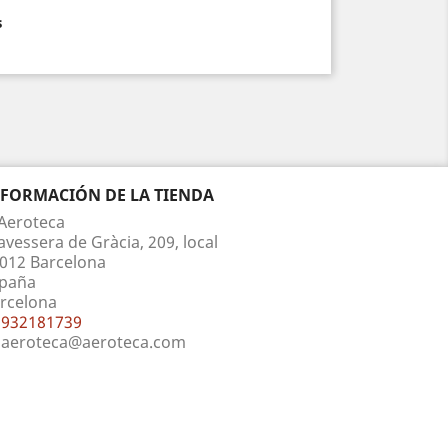
s
NFORMACIÓN DE LA TIENDA
Aeroteca
avessera de Gràcia, 209, local
012 Barcelona
paña
rcelona
932181739
aeroteca@aeroteca.com