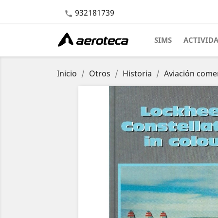
932181739

SIMS
ACTIVID
Inicio
Otros
Historia
Aviación comer