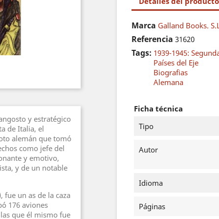
Detalles del producto
Marca
Galland Books. S.
Referencia
31620
Tags:
1939-1945: Segund
Países del Eje
Biografias
Alemana
Ficha técnica
 angosto y estratégico
Tipo
 de Italia, el
loto alemán que tomó
echos como jefe del
Autor
ionante y emotivo,
ista, y de un notable
Idioma
, fue un as de la caza
bó 176 aviones
Páginas
 las que él mismo fue