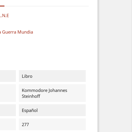
L.N.E
a Guerra Mundia
Libro
Kommodore Johannes
Steinhoff
Español
277