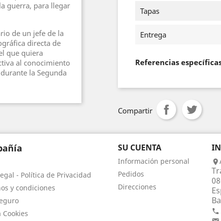
a guerra, para llegar
Tapas
rio de un jefe de la
Entrega
ográfica directa de
el que quiera
Referencias específica
tiva al conocimiento
 durante la Segunda
Compartir
añía
SU CUENTA
I
Información personal

Tr
Pedidos
egal - Política de Privacidad
08
Direcciones
os y condiciones
Es
Ba
eguro

a Cookies
