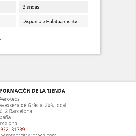
Blandas
Disponible Habitualmente
s
NFORMACIÓN DE LA TIENDA
Aeroteca
avessera de Gràcia, 209, local
012 Barcelona
paña
rcelona
932181739
aeroteca@aeroteca.com