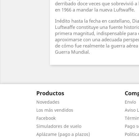
derribado doce veces que sobrevivió a l
en 1966 a mandar la nueva Luftwaffe.
Inédito hasta la fecha en castellano, Dia
Luftwaffe constituye una fuente histori
primera magnitud, indispensable para 
aproximarse con una adecuada perspec
de cómo fue realmente la guerra aérea
Guerra Mundial.
Productos
Comp
Novedades
Envío
Los más vendidos
Aviso L
Facebook
Términ
Simuladores de vuelo
Pago s
Aplázame (pago a plazos)
Politic