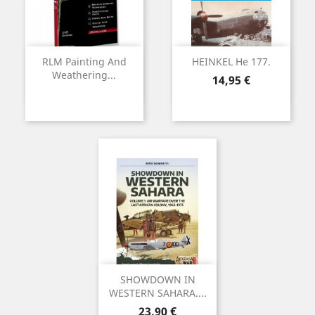
RLM Painting And
HEINKEL He 177.
Weathering...
Precio
14,95 €
SHOWDOWN IN
WESTERN SAHARA....
Precio
23,90 €