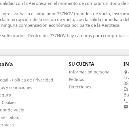
ntualidad con la Aeroteca en el momento de comprar un Bono de 
agresiva hacia el simulador 737NGV (mandos de vuelo, instrument
á la interrupción de la sesión de vuelo, con la salida inmediata d
a ninguna compensación económica por parte de la Aeroteca.
y sofisticados. Dentro del 737NGV hay cámaras para comprobar s
añía
SU CUENTA
I
Información personal

Tr
Pedidos
egal - Política de Privacidad
08
Direcciones
os y condiciones
Es
Ba
eguro

a Cookies

dor de vuelo
 ser piloto
eroteca