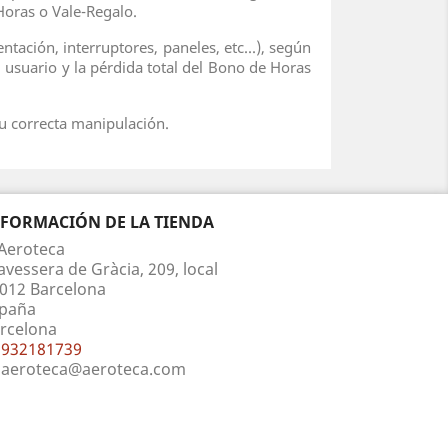
Horas o Vale-Regalo.
ación, interruptores, paneles, etc...), según
el usuario y la pérdida total del Bono de Horas
u correcta manipulación.
NFORMACIÓN DE LA TIENDA
Aeroteca
avessera de Gràcia, 209, local
012 Barcelona
paña
rcelona
932181739
aeroteca@aeroteca.com