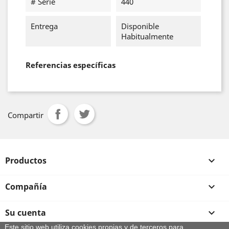
# Serie
440
Entrega
Disponible
Habitualmente
Referencias específicas
Compartir
Productos

Compañía

Su cuenta

Este sitio web utiliza cookies propias y de terceros para