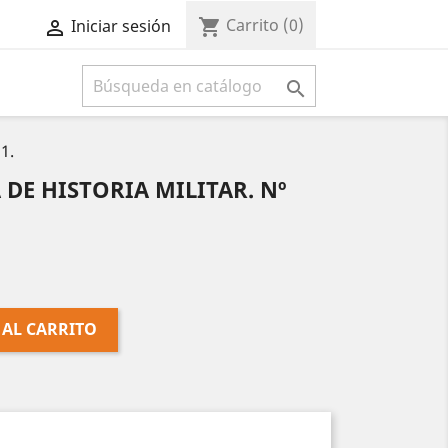
Carrito
(0)
shopping_cart
Iniciar sesión



1.
 DE HISTORIA MILITAR. Nº
 AL CARRITO