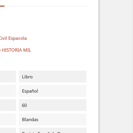
ivil Espa±ola
de HISTORIA MIL
Libro
Español
60
Blandas