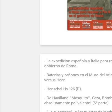
- La expedicion española a Italia para r
gobierno de Roma.
- Baterias y cañones en el Muro del Atl
versus Heer.
- Henschel Hs 126 (II).
- De Havilland "Mosquito". Caza, Bomba
absolutamente polivalente! (5º parte).
- "La cucaracha". A las puertas de Madr