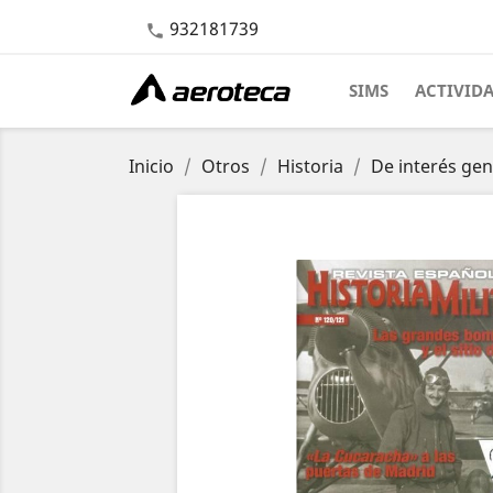
932181739

SIMS
ACTIVID
Inicio
Otros
Historia
De interés gen