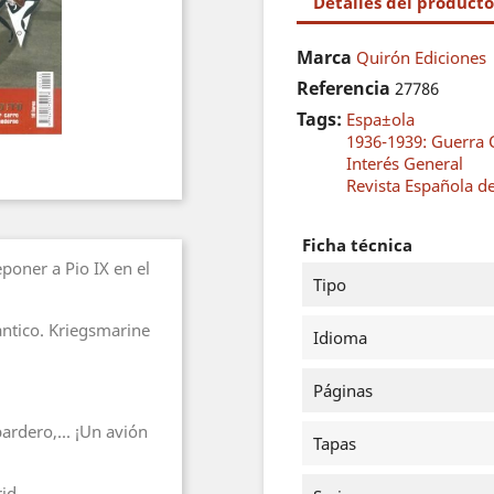
Detalles del producto
Marca
Quirón Ediciones
Referencia
27786
Tags:
Espa±ola
1936-1939: Guerra C
Interés General
Revista Española 
Ficha técnica
eponer a Pio IX en el
Tipo
antico. Kriegsmarine
Idioma
Páginas
rdero,... ¡Un avión
Tapas
id.