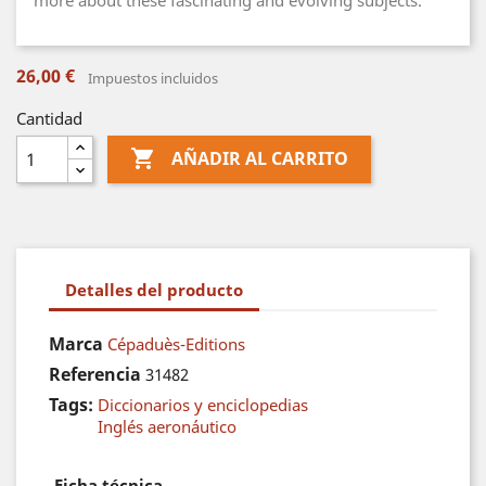
more about these fascinating and evolving subjects.
26,00 €
Impuestos incluidos
Cantidad

AÑADIR AL CARRITO
Detalles del producto
Marca
Cépaduès-Editions
Referencia
31482
Tags:
Diccionarios y enciclopedias
Inglés aeronáutico
Ficha técnica