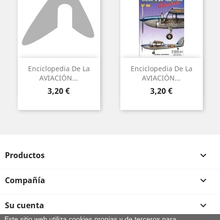
Enciclopedia De La
Enciclopedia De La
AVIACIÓN...
AVIACIÓN...
Precio
Precio
3,20 €
3,20 €
Productos

Compañía

Su cuenta

Este sitio web utiliza cookies propias y de terceros para