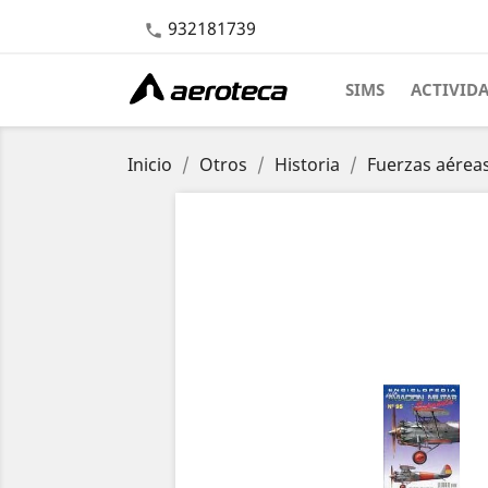
932181739

SIMS
ACTIVID
Inicio
Otros
Historia
Fuerzas aérea