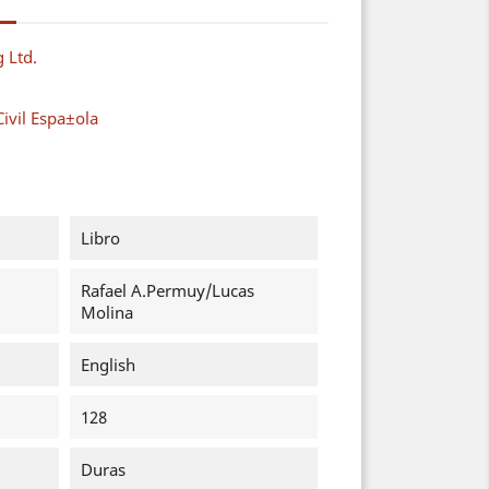
g Ltd.
ivil Espa±ola
Libro
Rafael A.Permuy/Lucas
Molina
English
128
Duras