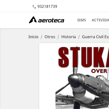
932181739

SIMS
ACTIVID
Inicio
Otros
Historia
Guerra Civil E