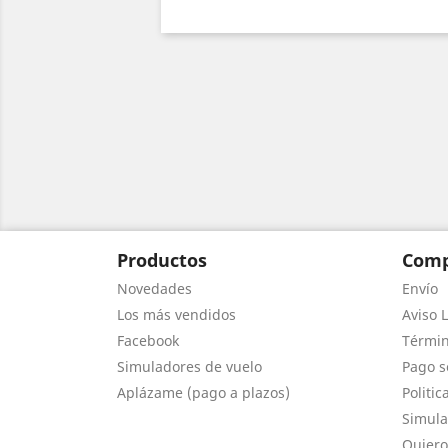
Productos
Comp
Novedades
Envío
Los más vendidos
Aviso L
Facebook
Términ
Simuladores de vuelo
Pago s
Aplázame (pago a plazos)
Politic
Simula
Quiero