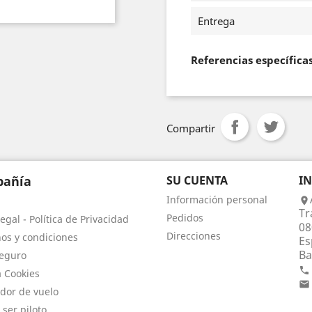
Entrega
Referencias específica
Compartir
añía
SU CUENTA
I
Información personal

Tr
Pedidos
egal - Política de Privacidad
08
Direcciones
os y condiciones
Es
Ba
eguro

a Cookies

dor de vuelo
 ser piloto