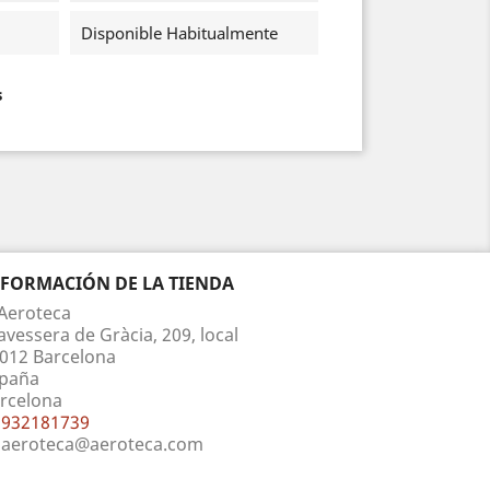
Disponible Habitualmente
s
NFORMACIÓN DE LA TIENDA
Aeroteca
avessera de Gràcia, 209, local
012 Barcelona
paña
rcelona
932181739
aeroteca@aeroteca.com