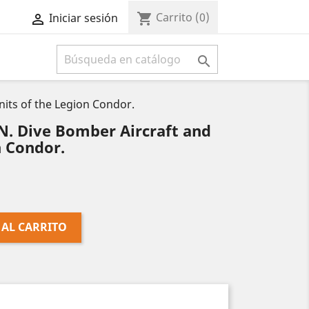
Carrito
(0)
shopping_cart
Iniciar sesión



its of the Legion Condor.
. Dive Bomber Aircraft and
n Condor.
 AL CARRITO