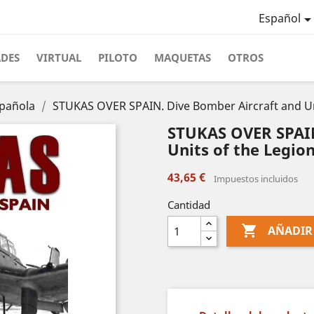
Español
ADES
VIRTUAL
PILOTO
MAQUETAS
OTROS
spañola
STUKAS OVER SPAIN. Dive Bomber Aircraft and Un
STUKAS OVER SPAIN
Units of the Legio
43,65 €
Impuestos incluidos
Cantidad

AÑADIR