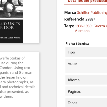
Detalles del producto
Marca
Schiffer Publishin
Referencia
29887
Tags:
1936-1939: Guerra C
Alemana
Ficha técnica
Tipo
twaffe Stukas of
 use during the
Autor
 Condor. Using text
Spanish and German
 the lesser known
Idioma
-era photographs, as
l and technical details
Páginas
also presented, as
lew them.
Tapas