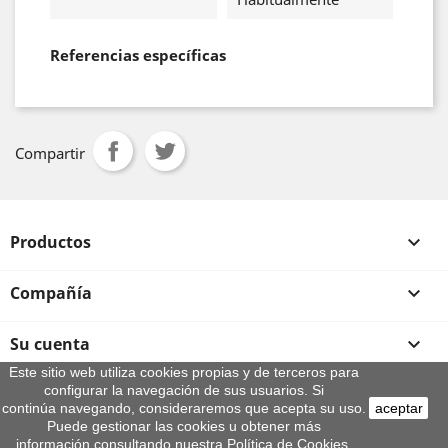
Referencias específicas
Compartir
Productos

Compañía

Su cuenta

Este sitio web utiliza cookies propias y de terceros para
configurar la navegación de sus usuarios. Si
Información de la tienda
continúa navegando, consideraremos que acepta su uso.
aceptar
© 2026 - By Aeroteca
Puede gestionar las cookies u obtener más
información consultando nuestra Política de Cookies.