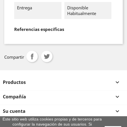
Entrega
Disponible
Habitualmente
Referencias específicas
Compartir
Productos

Compañía

Su cuenta

Este sitio web utiliza cookies propias y de terceros para
configurar la navegación de sus usuarios. Si
Información de la tienda