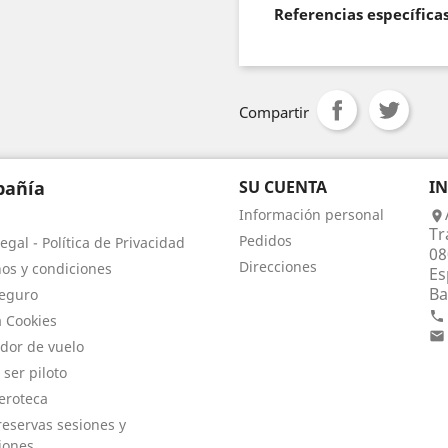
Referencias específica
Compartir
añía
SU CUENTA
I
Información personal

Tr
Pedidos
egal - Política de Privacidad
08
Direcciones
os y condiciones
Es
Ba
eguro

a Cookies

dor de vuelo
 ser piloto
eroteca
eservas sesiones y
iones