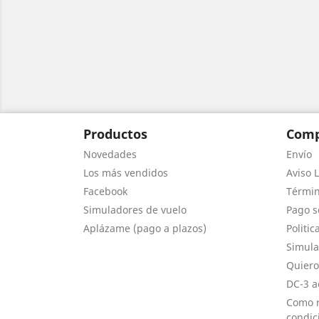
Productos
Comp
Novedades
Envío
Los más vendidos
Aviso L
Facebook
Términ
Simuladores de vuelo
Pago s
Aplázame (pago a plazos)
Politic
Simula
Quiero
DC-3 a
Como r
condic