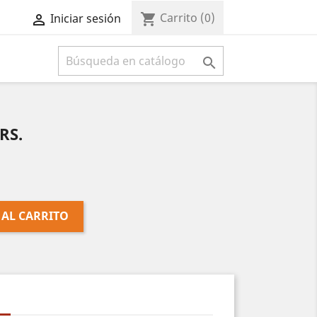
Carrito
(0)
shopping_cart
Iniciar sesión



RS.
 AL CARRITO