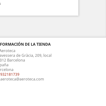
s
NFORMACIÓN DE LA TIENDA
Aeroteca
avessera de Gràcia, 209, local
012 Barcelona
paña
rcelona
932181739
aeroteca@aeroteca.com