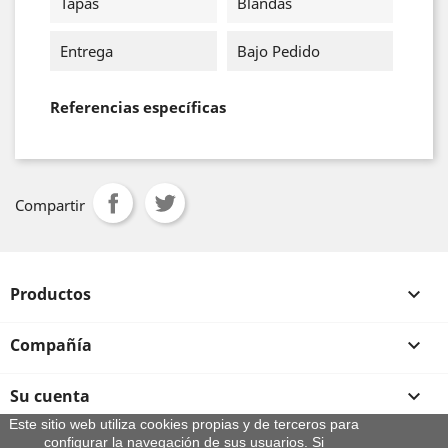
Tapas
Blandas
Entrega
Bajo Pedido
Referencias específicas
Compartir
Productos

Compañía

Su cuenta

Este sitio web utiliza cookies propias y de terceros para
configurar la navegación de sus usuarios. Si
Información de la tienda