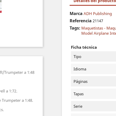
Detalles del producto
Marca
ADH Publishing
Referencia
21147
Tags:
Maquetistas - Maq
Model Airplane Int
Ficha técnica
Tipo
Idioma
t/Trumpeter a 1:48
Páginas
ll a 1:72.
Tapas
e Trumpeter a 1:48.
Serie
cs.