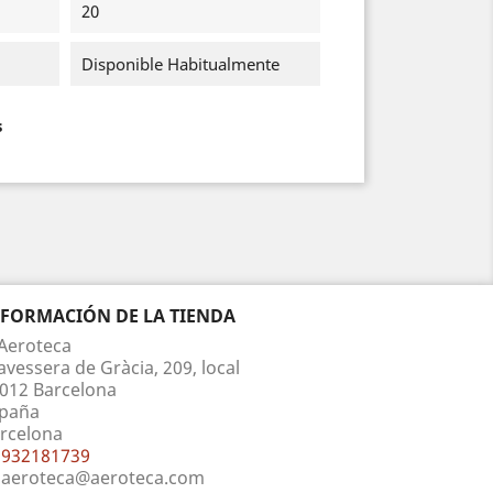
20
Disponible Habitualmente
s
NFORMACIÓN DE LA TIENDA
Aeroteca
avessera de Gràcia, 209, local
012 Barcelona
paña
rcelona
932181739
aeroteca@aeroteca.com