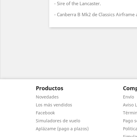
- Sire of the Lancaster.
- Canberra B Mk2 de Classics Airframe a
Productos
Comp
Novedades
Envío
Los más vendidos
Aviso L
Facebook
Términ
Simuladores de vuelo
Pago s
Aplázame (pago a plazos)
Politic
Simula