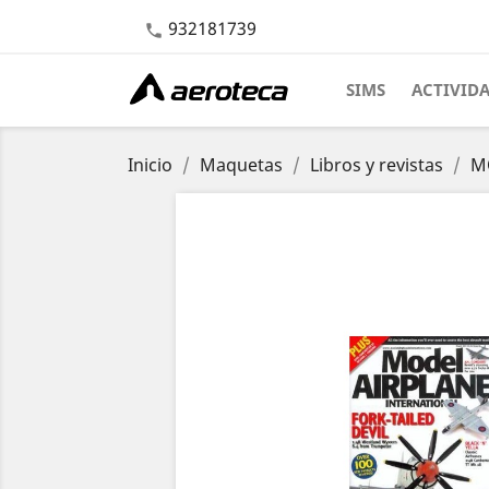
932181739

SIMS
ACTIVID
Inicio
Maquetas
Libros y revistas
MO