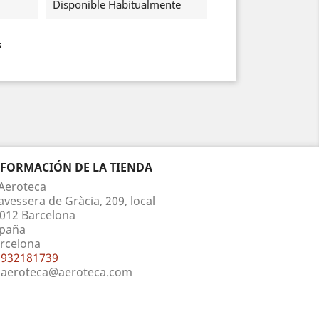
Disponible Habitualmente
s
NFORMACIÓN DE LA TIENDA
Aeroteca
avessera de Gràcia, 209, local
012 Barcelona
paña
rcelona
932181739
aeroteca@aeroteca.com