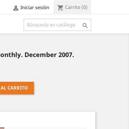
Carrito
(0)
shopping_cart
Iniciar sesión



nthly. December 2007.
 AL CARRITO