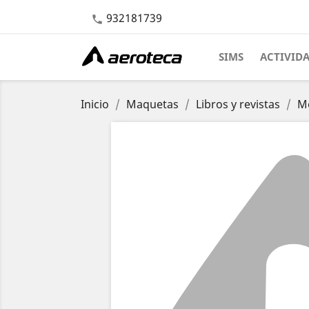
932181739

SIMS
ACTIVID
Inicio
Maquetas
Libros y revistas
Mo