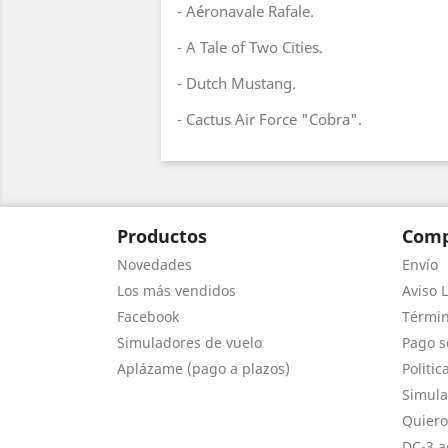
- Aéronavale Rafale.
- A Tale of Two Cities.
- Dutch Mustang.
- Cactus Air Force "Cobra".
Productos
Comp
Novedades
Envío
Los más vendidos
Aviso L
Facebook
Términ
Simuladores de vuelo
Pago s
Aplázame (pago a plazos)
Politic
Simula
Quiero
DC-3 a