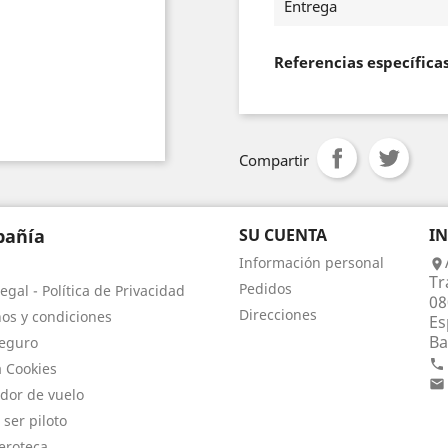
Entrega
Referencias específica
Compartir
añía
SU CUENTA
I
Información personal

Tr
Pedidos
egal - Política de Privacidad
08
Direcciones
os y condiciones
Es
Ba
eguro

a Cookies

dor de vuelo
 ser piloto
eroteca