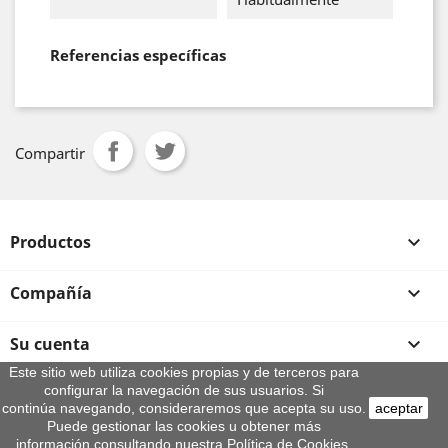
Referencias específicas
Compartir
Productos

Compañía

Su cuenta

Este sitio web utiliza cookies propias y de terceros para
configurar la navegación de sus usuarios. Si
Información de la tienda
continúa navegando, consideraremos que acepta su uso.
aceptar
© 2026 - By Aeroteca
Puede gestionar las cookies u obtener más
información consultando nuestra Política de Cookies.