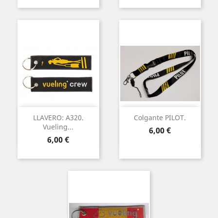
LLAVERO: A320.
Colgante PILOT.
Vueling...
Precio
6,00 €
Precio
6,00 €