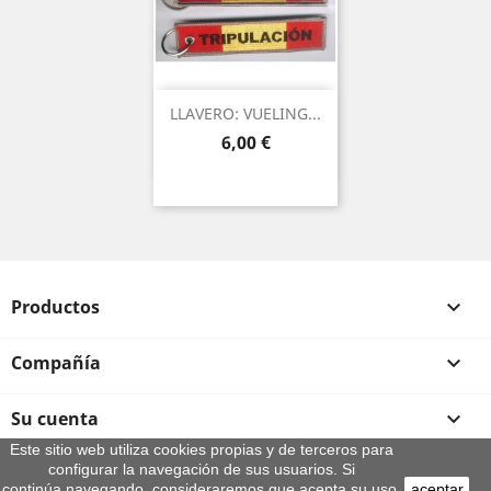
LLAVERO: VUELING...
Precio
6,00 €
Productos

Compañía

Su cuenta

Este sitio web utiliza cookies propias y de terceros para
configurar la navegación de sus usuarios. Si
Información de la tienda
continúa navegando, consideraremos que acepta su uso.
aceptar