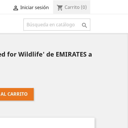
Carrito
(0)
shopping_cart
Iniciar sesión



d for Wildlife' de EMIRATES a
 AL CARRITO