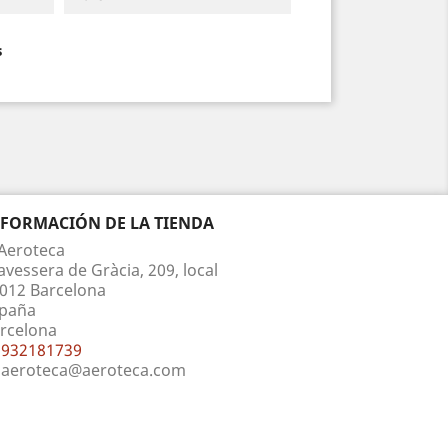
s
NFORMACIÓN DE LA TIENDA
Aeroteca
avessera de Gràcia, 209, local
012 Barcelona
paña
rcelona
932181739
aeroteca@aeroteca.com