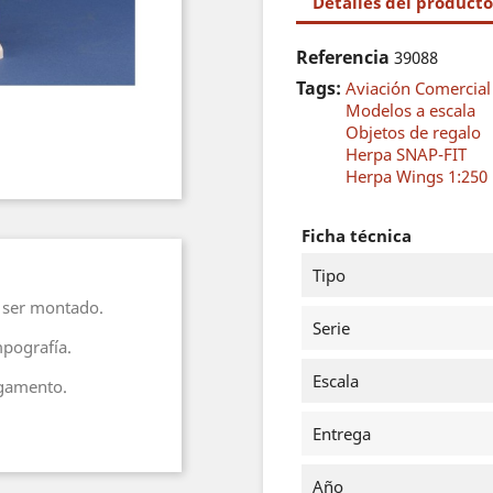
Detalles del producto
Referencia
39088
Tags:
Aviación Comercial
Modelos a escala
Objetos de regalo
Herpa SNAP-FIT
Herpa Wings 1:250
Ficha técnica
Tipo
a ser montado.
Serie
mpografía.
Escala
egamento.
Entrega
Año