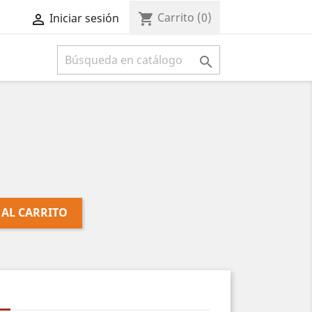
Carrito
(0)
shopping_cart
Iniciar sesión



 AL CARRITO