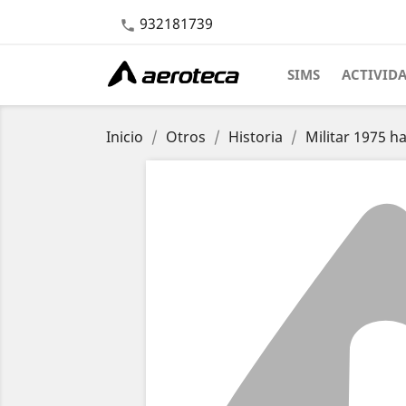
932181739

SIMS
ACTIVID
Inicio
Otros
Historia
Militar 1975 h