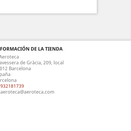
NFORMACIÓN DE LA TIENDA
Aeroteca
avessera de Gràcia, 209, local
012 Barcelona
paña
rcelona
932181739
aeroteca@aeroteca.com