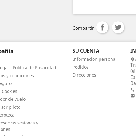
Compartir
añía
SU CUENTA
I
Información personal

Tr
Pedidos
egal - Política de Privacidad
08
Direcciones
os y condiciones
Es
Ba
eguro

a Cookies

dor de vuelo
 ser piloto
eroteca
eservas sesiones y
iones