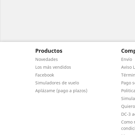
Productos
Comp
Novedades
Envío
Los más vendidos
Aviso L
Facebook
Términ
Simuladores de vuelo
Pago s
Aplázame (pago a plazos)
Politic
Simula
Quiero
DC-3 a
Como r
condic