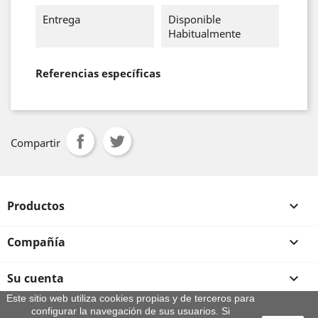
Entrega
Disponible
Habitualmente
Referencias específicas
Compartir
Productos

Compañía

Su cuenta

Este sitio web utiliza cookies propias y de terceros para
configurar la navegación de sus usuarios. Si
Información de la tienda