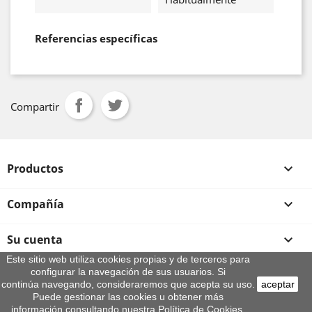
Referencias específicas
Compartir
Productos

Compañía

Su cuenta

Este sitio web utiliza cookies propias y de terceros para
configurar la navegación de sus usuarios. Si
Información de la tienda
continúa navegando, consideraremos que acepta su uso.
aceptar
© 2026 - By Aeroteca
Puede gestionar las cookies u obtener más
información consultando nuestra Política de Cookies.