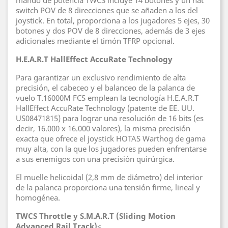
mando de potencia TWCS incluye 14 botones y un hat
switch POV de 8 direcciones que se añaden a los del
joystick. En total, proporciona a los jugadores 5 ejes, 30
botones y dos POV de 8 direcciones, además de 3 ejes
adicionales mediante el timón TFRP opcional.
H.E.A.R.T HallEffect AccuRate Technology
Para garantizar un exclusivo rendimiento de alta
precisión, el cabeceo y el balanceo de la palanca de
vuelo T.16000M FCS emplean la tecnología H.E.A.R.T
HallEffect AccuRate Technology (patente de EE. UU.
US08471815) para lograr una resolución de 16 bits (es
decir, 16.000 x 16.000 valores), la misma precisión
exacta que ofrece el joystick HOTAS Warthog de gama
muy alta, con la que los jugadores pueden enfrentarse
a sus enemigos con una precisión quirúrgica.
El muelle helicoidal (2,8 mm de diámetro) del interior
de la palanca proporciona una tensión firme, lineal y
homogénea.
TWCS Throttle y S.M.A.R.T (Sliding Motion
Advanced Rail Track)
<