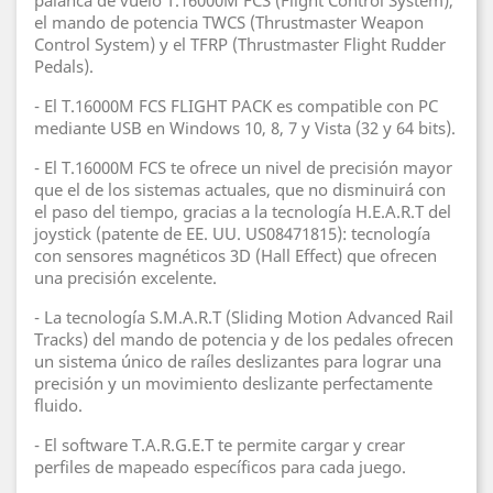
palanca de vuelo T.16000M FCS (Flight Control System),
el mando de potencia TWCS (Thrustmaster Weapon
Control System) y el TFRP (Thrustmaster Flight Rudder
Pedals).
- El T.16000M FCS FLIGHT PACK es compatible con PC
mediante USB en Windows 10, 8, 7 y Vista (32 y 64 bits).
- El T.16000M FCS te ofrece un nivel de precisión mayor
que el de los sistemas actuales, que no disminuirá con
el paso del tiempo, gracias a la tecnología H.E.A.R.T del
joystick (patente de EE. UU. US08471815): tecnología
con sensores magnéticos 3D (Hall Effect) que ofrecen
una precisión excelente.
- La tecnología S.M.A.R.T (Sliding Motion Advanced Rail
Tracks) del mando de potencia y de los pedales ofrecen
un sistema único de raíles deslizantes para lograr una
precisión y un movimiento deslizante perfectamente
fluido.
- El software T.A.R.G.E.T te permite cargar y crear
perfiles de mapeado específicos para cada juego.