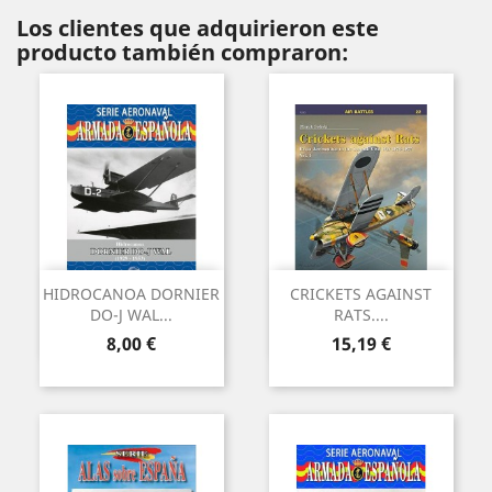
Los clientes que adquirieron este
producto también compraron:
HIDROCANOA DORNIER
CRICKETS AGAINST
DO-J WAL...
RATS....
Precio
Precio
8,00 €
15,19 €