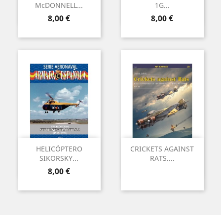
McDONNELL...
1G...
Precio
Precio
8,00 €
8,00 €
HELICÓPTERO
CRICKETS AGAINST
SIKORSKY...
RATS....
Precio
8,00 €