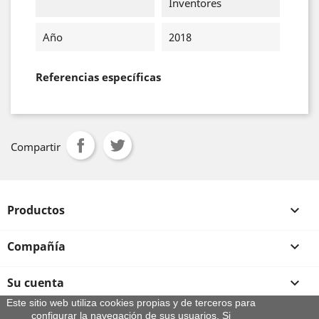
Inventores
Año
2018
Referencias específicas
Compartir
Productos

Compañía

Su cuenta

Este sitio web utiliza cookies propias y de terceros para
configurar la navegación de sus usuarios. Si