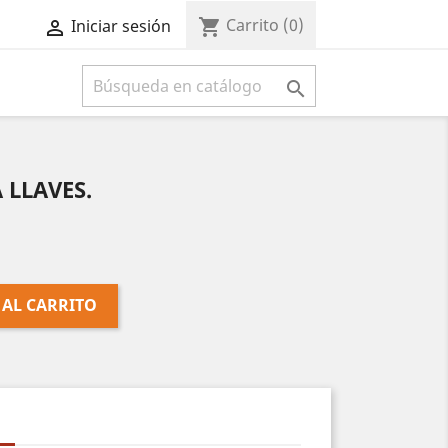
Carrito
(0)
shopping_cart
Iniciar sesión



 LLAVES.
 AL CARRITO