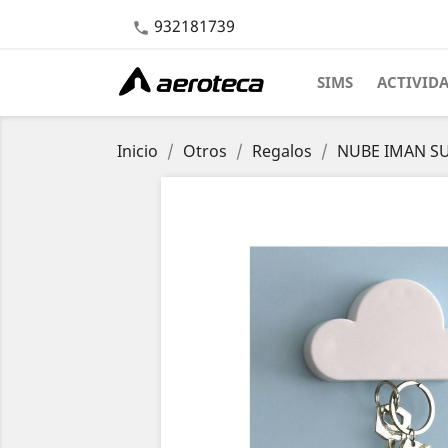
932181739

SIMS
ACTIVID
Inicio
Otros
Regalos
NUBE IMAN SU