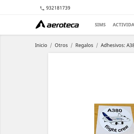
932181739

SIMS
ACTIVID
Inicio
Otros
Regalos
Adhesivos: A38