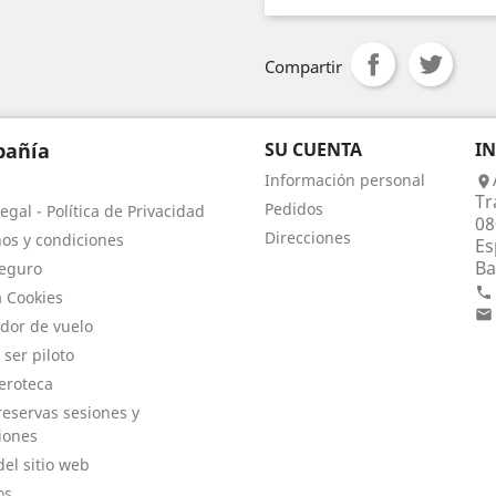
Compartir
añía
SU CUENTA
I
Información personal

Tr
Pedidos
egal - Política de Privacidad
08
Direcciones
os y condiciones
Es
Ba
eguro

a Cookies

dor de vuelo
 ser piloto
eroteca
eservas sesiones y
iones
el sitio web
os