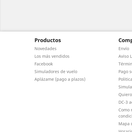
Productos
Comp
Novedades
Envío
Los más vendidos
Aviso L
Facebook
Términ
Simuladores de vuelo
Pago s
Aplázame (pago a plazos)
Politic
Simula
Quiero
DC-3 a
Como r
condic
Mapa d
Horari