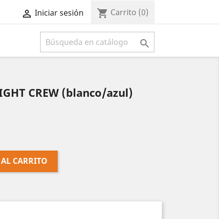
Carrito
(0)
shopping_cart
Iniciar sesión



LIGHT CREW (blanco/azul)
 AL CARRITO