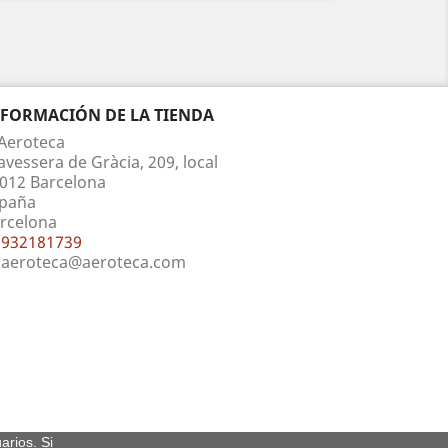
NFORMACIÓN DE LA TIENDA
Aeroteca
avessera de Gràcia, 209, local
012 Barcelona
paña
rcelona
932181739
aeroteca@aeroteca.com
arios. Si