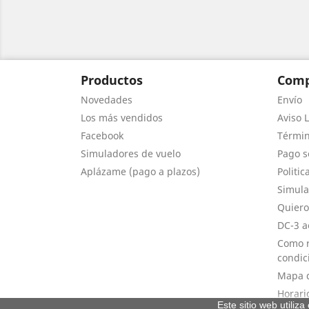
Productos
Comp
Novedades
Envío
Los más vendidos
Aviso L
Facebook
Términ
Simuladores de vuelo
Pago s
Aplázame (pago a plazos)
Politic
Simula
Quiero
DC-3 a
Como r
condic
Mapa d
Horari
Este sitio web utiliz