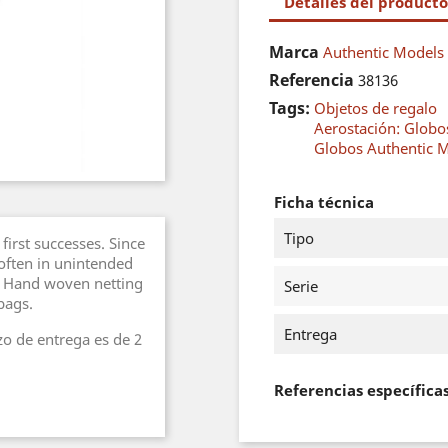
Detalles del producto
Marca
Authentic Models
Referencia
38136
Tags:
Objetos de regalo
Aerostación: Globos
Globos Authentic 
Ficha técnica
Tipo
first successes. Since
 often in unintended
s. Hand woven netting
Serie
bags.
Entrega
zo de entrega es de 2
Referencias específica