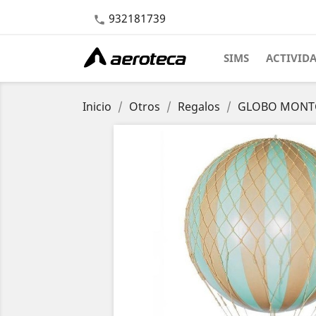
932181739

SIMS
ACTIVID
Inicio
Otros
Regalos
GLOBO MONTGOL