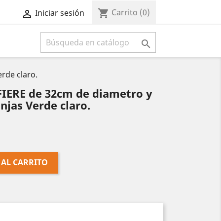
Carrito
(0)
shopping_cart
Iniciar sesión



rde claro.
RE de 32cm de diametro y
njas Verde claro.
 AL CARRITO