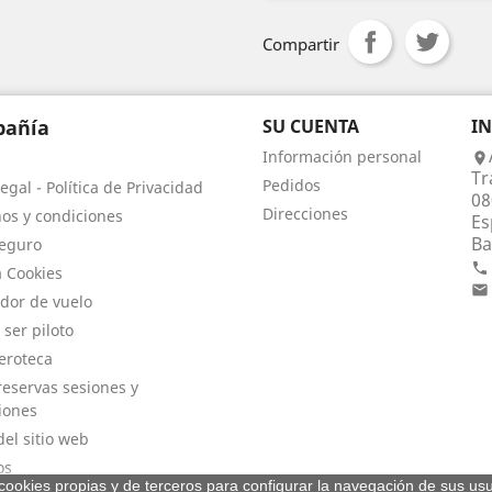
Compartir
añía
SU CUENTA
I
Información personal

Tr
Pedidos
egal - Política de Privacidad
08
Direcciones
os y condiciones
Es
Ba
eguro

a Cookies

dor de vuelo
 ser piloto
eroteca
eservas sesiones y
iones
el sitio web
os
a cookies propias y de terceros para configurar la navegación de sus usu