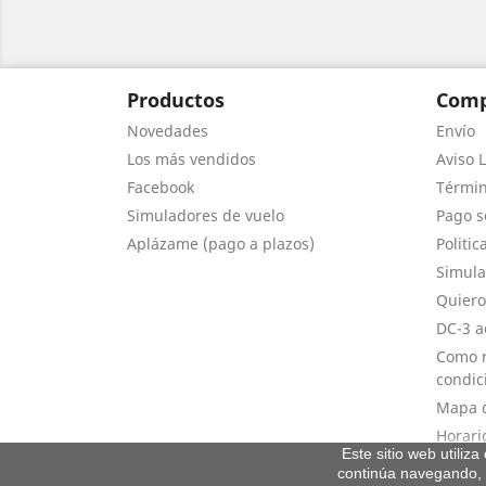
Productos
Comp
Novedades
Envío
Los más vendidos
Aviso L
Facebook
Términ
Simuladores de vuelo
Pago s
Aplázame (pago a plazos)
Politic
Simula
Quiero
DC-3 a
Como r
condic
Mapa d
Horari
Este sitio web utiliz
continúa navegando, 