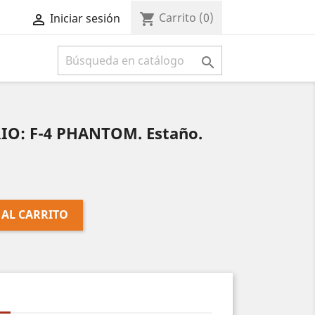
Carrito
(0)
shopping_cart
Iniciar sesión



O: F-4 PHANTOM. Estaño.
 AL CARRITO