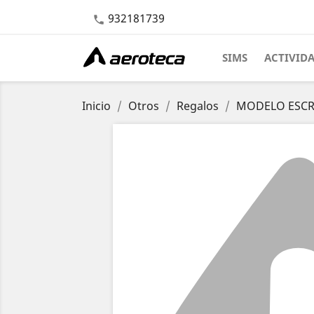
932181739

SIMS
ACTIVID
Inicio
Otros
Regalos
MODELO ESCRI