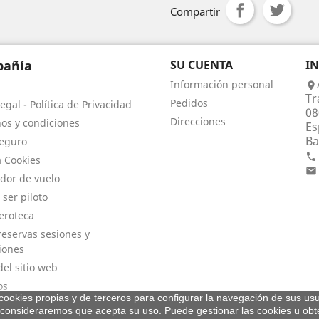
Compartir
añía
SU CUENTA
I
Información personal

Tr
Pedidos
egal - Política de Privacidad
08
Direcciones
os y condiciones
Es
Ba
eguro

a Cookies

dor de vuelo
 ser piloto
eroteca
eservas sesiones y
iones
el sitio web
os
a cookies propias y de terceros para configurar la navegación de sus usu
consideraremos que acepta su uso. Puede gestionar las cookies u ob
© 2026 - By Aeroteca