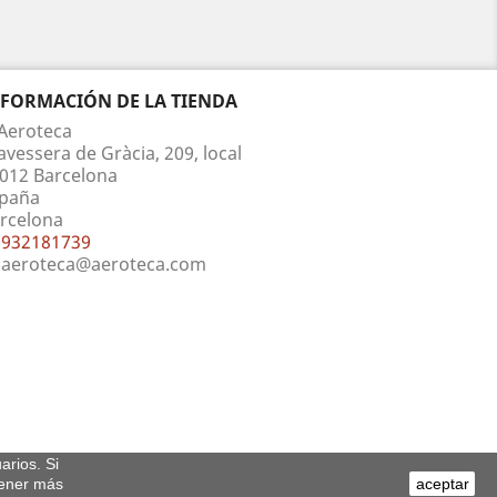
NFORMACIÓN DE LA TIENDA
Aeroteca
avessera de Gràcia, 209, local
012 Barcelona
paña
rcelona
932181739
aeroteca@aeroteca.com
arios. Si
tener más
aceptar