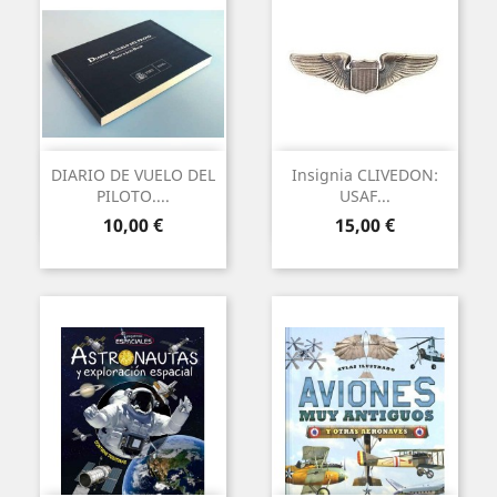
DIARIO DE VUELO DEL
Insignia CLIVEDON:
PILOTO....
USAF...
Precio
Precio
10,00 €
15,00 €