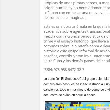
utópicas de unos piratas aéreos, a me
origen humilde y no necesariamente po
soñaban con empezar una nueva vida e
desconocida e imaginada.
Esta es una obra anómala en la que la 
académica sobre agentes transnacionale
mezcla con la crónica periodística de u
crime y el ensayo histórico, que lleva a
comunes sobre la piratería aérea y devu
historia a este grupo informal de aerop
hazañas, contribuyeron involuntariame
entre Cuba y los demás países del cont
ISBN: 978-958-5472-32-7
La canción "El Secuestro" del grupo colombia
compusieron después de ir secuestrado a Cuba
canción es todo un manifiesto de cómo se viví
secuestro de avión en aquella época:
Video