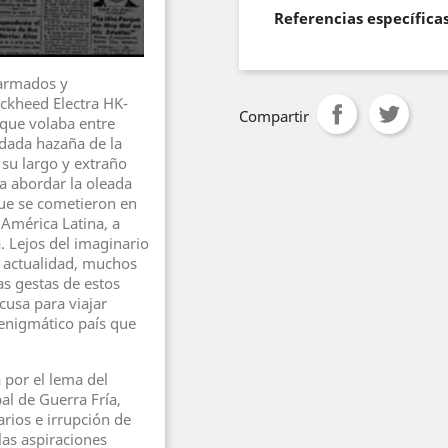
Referencias específica
 armados y
ckheed Electra HK-
Compartir
 que volaba entre
vidada hazaña de la
 su largo y extraño
ra abordar la oleada
que se cometieron en
 América Latina, a
. Lejos del imaginario
a actualidad, muchos
as gestas de estos
cusa para viajar
 enigmático país que
 por el lema del
al de Guerra Fría,
arios e irrupción de
las aspiraciones