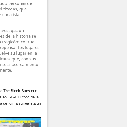
nudo personas de
litizadas, que
n una isla
investigación
s de la historia se
n tragicómico true
 repensar los lugares
elve su lugar en la
iratas que, con sus
nte al acercamiento
inente.
no The Black Stars que
 en 1969. El tono de la
a de forma surrealista un