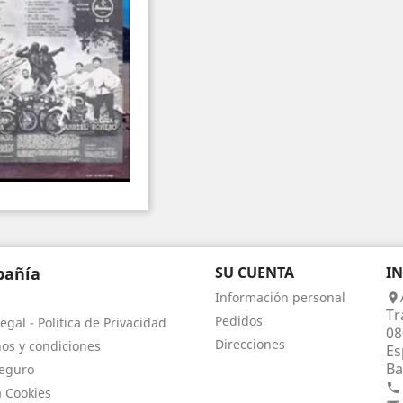
añía
SU CUENTA
I
Información personal

Tr
Pedidos
egal - Política de Privacidad
08
Direcciones
os y condiciones
Es
Ba
eguro

a Cookies