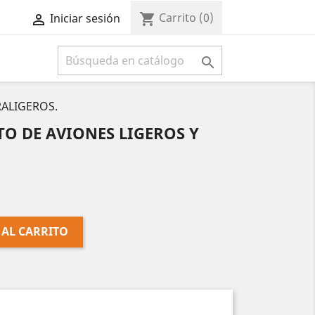
Carrito
(0)
shopping_cart
Iniciar sesión



RALIGEROS.
O DE AVIONES LIGEROS Y
 AL CARRITO