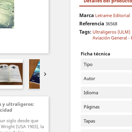
Detalles del producto
Marca
Letrame Editorial
Referencia
36568
Tags:
Ultraligeros (ULM)
Aviación General - 
Ficha técnica
Tipo

Autor
Idioma
 y ultraligeros:
Páginas
ocidad
 un siglo desde que
Tapas
 Wright (USA 1903), la