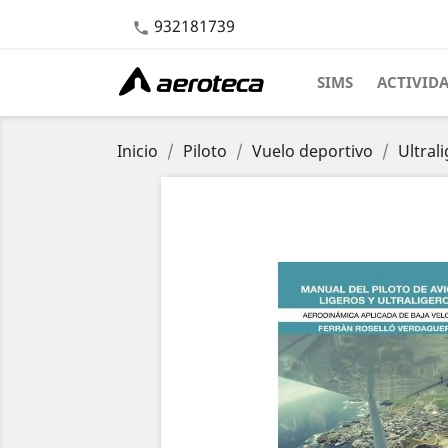
932181739

SIMS
ACTIVID
Inicio
Piloto
Vuelo deportivo
Ultral