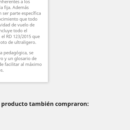
nherentes a los
la fija. Además
 ser parte específica
nocimiento que todo
ividad de vuelo de
ncluye todo el
n el RD 123/2015 que
loto de ultraligero.
a pedagógica, se
o y un glosario de
e facilitar al máximo
s.
te producto también compraron: