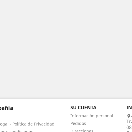
añía
SU CUENTA
I
Información personal

Tr
Pedidos
egal - Política de Privacidad
08
Direcciones
os y condiciones