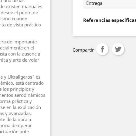
o una de las
Entrega
de existen manuales
o desde el punto de
 mismo cuando
Referencias específica
to de vista práctico
 era de importante
pecialmente en el
Compartir
asta con la ausencia
ica y arte de volar
s y Ultraligeros" es
adémico, está centrado
e los principios y
amentos aerodinámicos
forma práctica y
se en la explicación
cas y avanzadas.
te de la obra a
forma de operar
 actuación ante