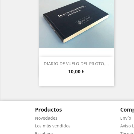
DIARIO DE VUELO DEL PILOTO....
Vista rápida

Precio
10,00 €
Productos
Comp
Novedades
Envío
Los más vendidos
Aviso L
Facebook
Términ