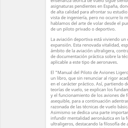
enseñanza teórica de vuelo sigue siend
asignaturas pendientes en España, don
de alta calidad para afrontar su estudi
vista de ingeniería, pero no ocurre lo
hablamos del arte de volar desde el pun
de un piloto privado o deportivo.
La aviación deportiva está viviendo un
expansión. Esta renovada vitalidad, es
ámbito de la aviación ultraligera, contr
de documentación práctica sobre la técn
aplicable a este tipo de aeronaves.
El "Manual del Piloto de Aviones Ligero
un libro, que sin renunciar al rigor ac
en el carácter práctico. Así, partiendo d
teorías de vuelo, se explican los fund
y el funcionamiento de los aviones de 
asequible, para a continuación adentrar
razonada de las técnicas de vuelo bási
Asimismo se dedica una parte importan
infundir mentalidad aeronáutica en la 
ultraligeros, destacando la filosofía de