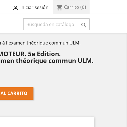
Carrito
(0)
shopping_cart
Iniciar sesión



on à l'examen théorique commun ULM.
OTEUR. 5e Edition.
xamen théorique commun ULM.
 AL CARRITO