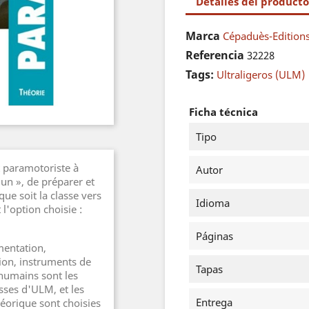
Detalles del producto
Marca
Cépaduès-Edition
Referencia
32228
Tags:
Ultraligeros (ULM)
Ficha técnica
Tipo
 paramotoriste à
Autor
n », de préparer et
que soit la classe vers
Idioma
 l'option choisie :
Páginas
ementation,
ion, instruments de
Tapas
 humains sont les
sses d'ULM, et les
Entrega
éorique sont choisies