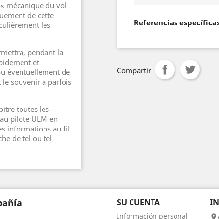
ie « mécanique du vol
quement de cette
Referencias específica
iculièrement les
ermettra, pendant la
apidement et
Compartir
ou éventuellement de
 le souvenir a parfois
itre toutes les
 au pilote ULM en
 informations au fil
che de tel ou tel
añía
SU CUENTA
I
Información personal
