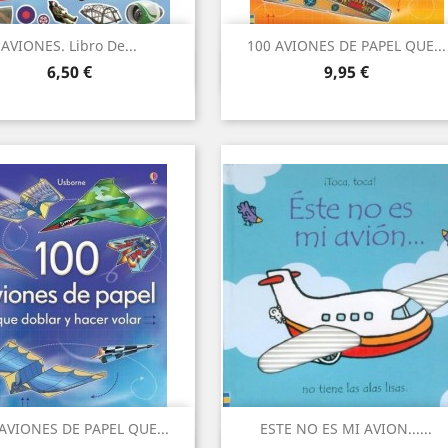
AVIONES. Libro De...
100 AVIONES DE PAPEL QUE...
Vista ràpida
Vista ràpida


Preu
Preu
6,50 €
9,95 €
AVIONES DE PAPEL QUE...
ESTE NO ES MI AVION......