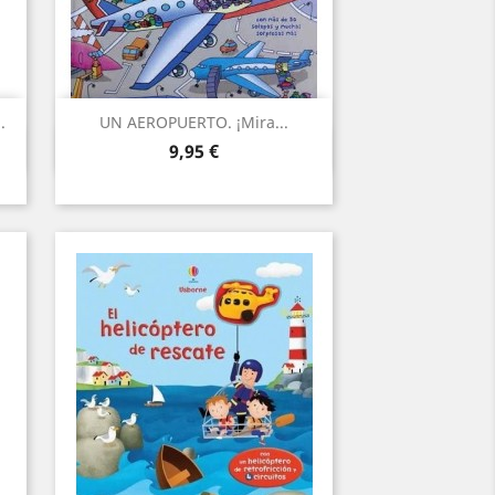
.
UN AEROPUERTO. ¡Mira...
Vista ràpida

Preu
9,95 €