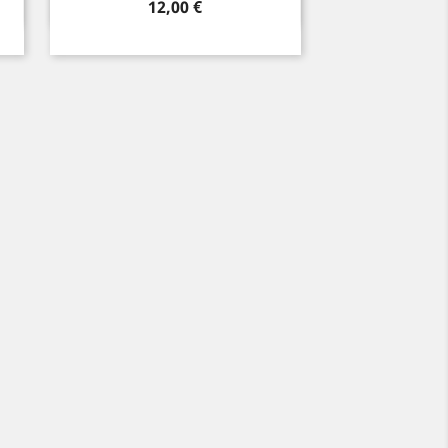
Vista ràpida

Preu
12,00 €