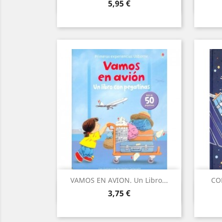
Vista ràpida

Preu
5,95 €
VAMOS EN AVION. Un Libro...
CO
Vista ràpida

Preu
3,75 €