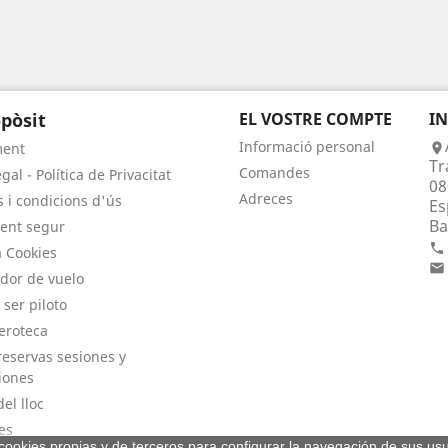
pòsit
EL VOSTRE COMPTE
I
Informació personal
ment

Tr
Comandes
gal - Política de Privacitat
08
Adreces
 i condicions d'ús
Es
Ba
ent segur

a Cookies

dor de vuelo
 ser piloto
eroteca
eservas sesiones y
iones
el lloc
es
a cookies propias y de terceros para configurar la navegación de sus usu