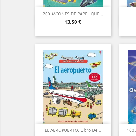
200 AVIONES DE PAPEL QUE...
Vista ràpida

Preu
13,50 €
EL AEROPUERTO. Libro De...
100 