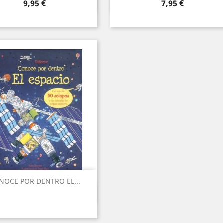
Vista ràpida
Vista ràpida


Preu
Preu
9,95 €
7,95 €
NOCE POR DENTRO EL...
Vista ràpida
