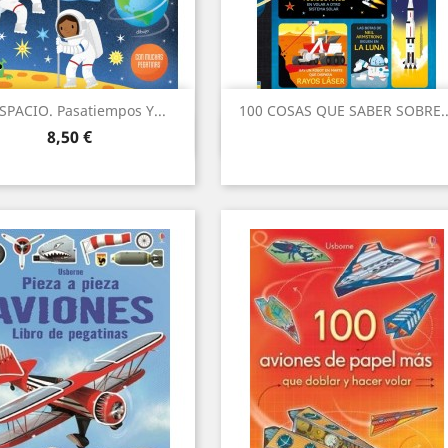
SPACIO. Pasatiempos Y...
100 COSAS QUE SABER SOBRE..
Vista ràpida
Vista ràpida


Preu
8,50 €