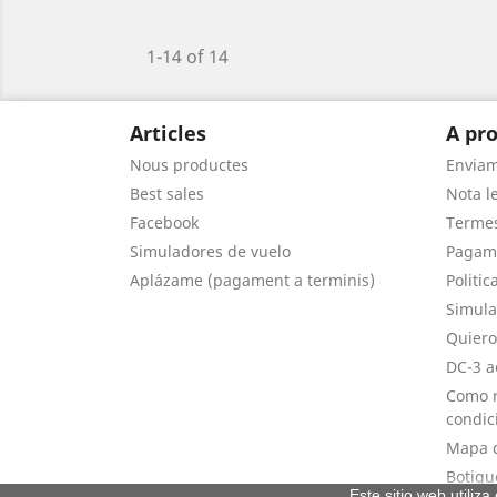
1-14 of 14
Articles
A pro
Nous productes
Envia
Best sales
Nota le
Facebook
Termes
Simuladores de vuelo
Pagam
Aplázame (pagament a terminis)
Politic
Simula
Quiero
DC-3 a
Como r
condic
Mapa d
Botigu
Este sitio web utiliz