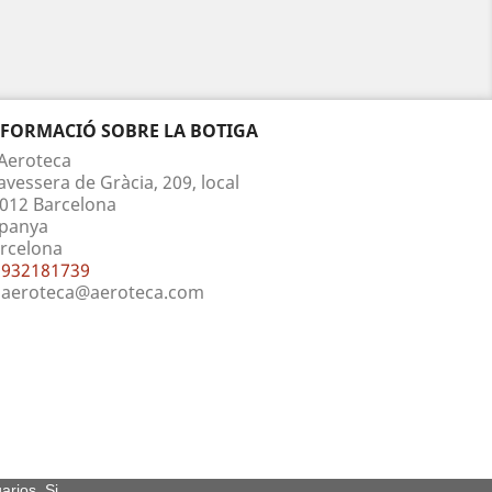
NFORMACIÓ SOBRE LA BOTIGA
Aeroteca
avessera de Gràcia, 209, local
012 Barcelona
panya
rcelona
932181739
aeroteca@aeroteca.com
arios. Si