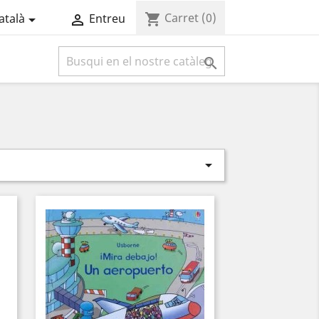
Carret
(0)
shopping_cart
atalà
Entreu



