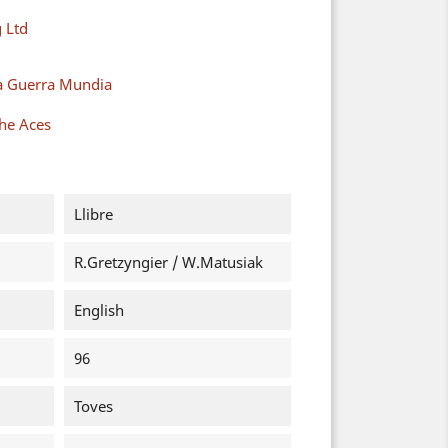
 Ltd
a Guerra Mundia
the Aces
Llibre
R.Gretzyngier / W.Matusiak
English
96
Toves