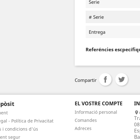
Serie
# Serie
Entrega
Referéncies escpecífiq
Compartir
pòsit
EL VOSTRE COMPTE
I
Informació personal
ment

Tr
Comandes
gal - Política de Privacitat
08
Adreces
 i condicions d'ús
Es
Ba
ent segur