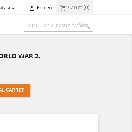
Carret
(0)
shopping_cart
atalà
Entreu



ORLD WAR 2.
AL CARRET