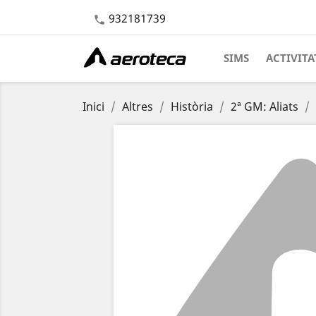
932181739

SIMS
ACTIVITA
Inici
Altres
Història
2ª GM: Aliats