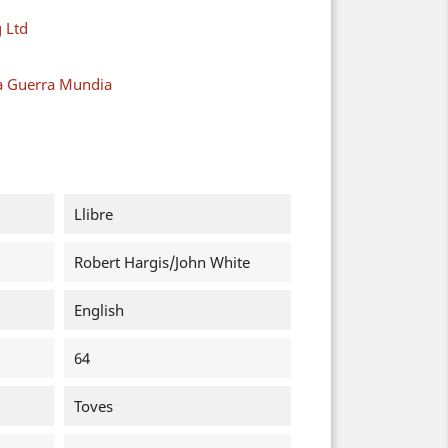
 Ltd
a Guerra Mundia
Llibre
Robert Hargis/John White
English
64
Toves