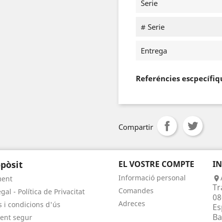
Serie
# Serie
Entrega
Referéncies escpecífiq
Compartir
pòsit
EL VOSTRE COMPTE
I
Informació personal
ment

Tr
Comandes
gal - Política de Privacitat
08
Adreces
 i condicions d'ús
Es
Ba
ent segur