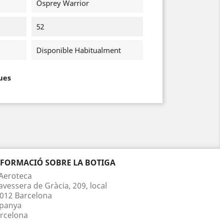
Osprey Warrior
52
Disponible Habitualment
ues
NFORMACIÓ SOBRE LA BOTIGA
Aeroteca
avessera de Gràcia, 209, local
012 Barcelona
panya
rcelona