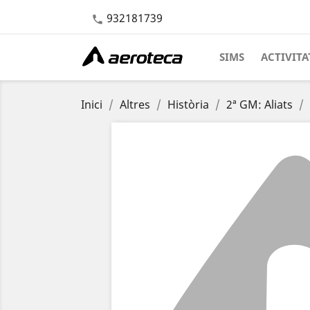
932181739

SIMS
ACTIVITA
Inici
Altres
Història
2ª GM: Aliats