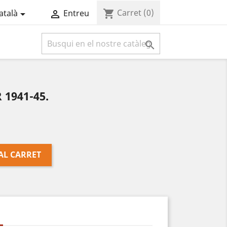
Carret
(0)
shopping_cart
atalà
Entreu



1941-45.
AL CARRET