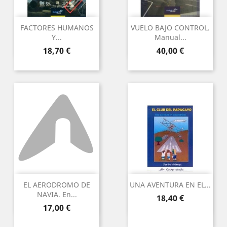
FACTORES HUMANOS
VUELO BAJO CONTROL.
Y...
Manual...
Preu
Preu
18,70 €
40,00 €
EL AERODROMO DE
UNA AVENTURA EN EL...
NAVIA. En...
Preu
18,40 €
Preu
17,00 €