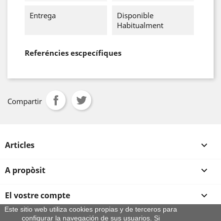
Entrega
Disponible
Habitualment
Referéncies escpecífiques
Compartir
Articles

A propòsit

El vostre compte

Este sitio web utiliza cookies propias y de terceros para
configurar la navegación de sus usuarios. Si
Informació sobre la botiga